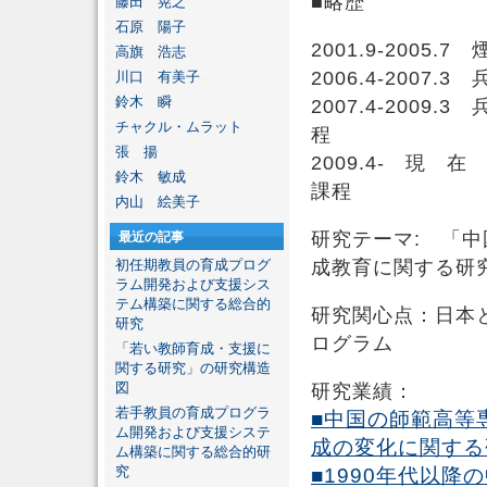
■略歴
藤田 晃之
石原 陽子
2001.9-200
高旗 浩志
2006.4-200
川口 有美子
鈴木 瞬
2007.4-200
チャクル・ムラット
程
張 揚
2009.4- 現
鈴木 敏成
課程
内山 絵美子
研究テーマ: 「
最近の記事
初任期教員の育成プログ
成教育に関する研
ラム開発および支援シス
テム構築に関する総合的
研究関心点：日本
研究
ログラム
「若い教師育成・支援に
関する研究」の研究構造
図
研究業績：
若手教員の育成プログラ
■中国の師範高等
ム開発および支援システ
成の変化に関する研
ム構築に関する総合的研
究
■1990年代以