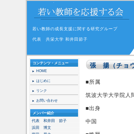
若い教師の成長支援に関する研究グループ
代表 共栄大学 和井田節子
コンテンツ・メニュー
張 揚（チョ
HOME
はじめに
■所属
リンク
筑波大学大学院人
お問い合わせ
■出身
メンバー紹介
代表 和井田 節子
中国
浜田 博文