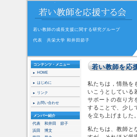
若い教師の成長支援に関する研究グループ
代表 共栄大学 和井田節子
コンテンツ・メニュー
若い教師を応
HOME
はじめに
私たちは，情熱を
いこうとしている
リンク
サポートの在り方
お問い合わせ
することで、少し
を立ち上げました
メンバー紹介
代表 和井田 節子
私たちは、教師と
浜田 博文