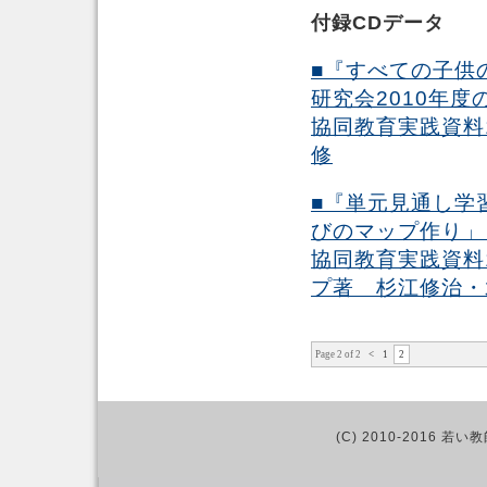
付録CDデータ
■『すべての子供
研究会2010年度
協同教育実践資料
修
■『単元見通し学
びのマップ作り」
協同教育実践資料
プ著 杉江修治・
Page 2 of 2
<
1
2
(C) 2010-2016 若い教