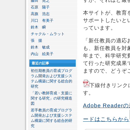
すが、それほど厳
藤田 晃之
石原 陽子
本サイトが、教育
高旗 浩志
サポートしたいと
川口 有美子
鈴木 瞬
っています。
チャクル・ムラット
「新任教員の適応
張 揚
鈴木 敏成
も、新任教員を対象
内山 絵美子
年まで、科学研究費 
て行った研究成果
最近の記事
ますので、どうぞ
初任期教員の育成プログ
ラム開発および支援シス
テム構築に関する総合的
下線付きリンク
研究
す。
「若い教師育成・支援に
関する研究」の研究構造
図
Adobe Rea
若手教員の育成プログラ
ム開発および支援システ
ードはこちらから
ム構築に関する総合的研
究