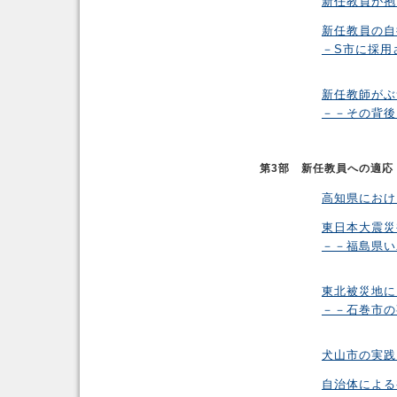
新任教員が抱
新任教員の自
－S市に採用
新任教師がぶ
－－その背後
第3部 新任教員への適応
高知県におけ
東日本大震災
－－福島県い
東北被災地に
－－石巻市の
犬山市の実践
自治体による